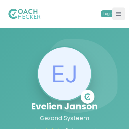
Your Company
Login
Ope
Evelien Janson
Gezond Systeem