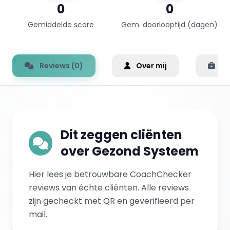
0
0
Gemiddelde score
Gem. doorlooptijd (dagen)
Reviews (0)
Over mij
Er
Dit zeggen cliënten
over Gezond Systeem
Hier lees je betrouwbare CoachChecker
reviews van échte cliënten. Alle reviews
zijn gecheckt met QR en geverifieerd per
mail.